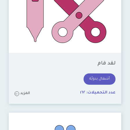
لقد قام
أشغال يدويّة
عدد التحميلات:
١٦٢
المزيد