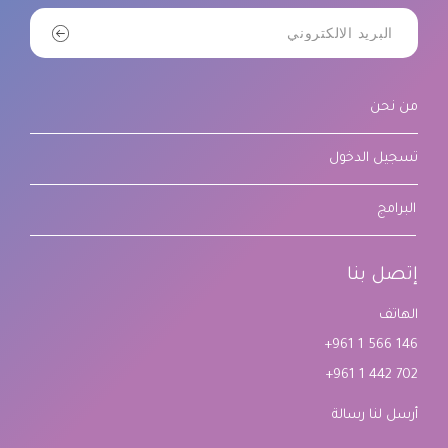
من نحن
تسجيل الدخول
البرامج
إتصل بنا
الهاتف
+961 1 566 146
+961 1 442 702
أرسل لنا رسالة