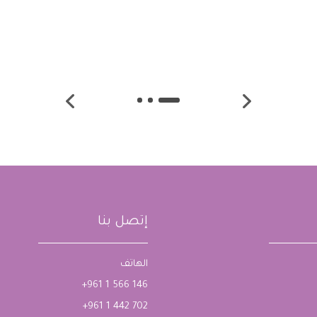
إتصل بنا
الهاتف
+961 1 566 146
+961 1 442 702