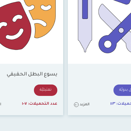
يسوع البطل الحقيقي
يدويّة
تمثيليّة
حميلات:
١١٣
عدد التحميلات:
١٠٧
المزيد
ا