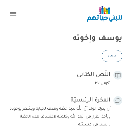
يوسف وإخوته
درس
النّص الكتابي
تكوين ٣٧
الفكرة الرئيسيّة
أن يدرك الولد أنّ الله لديه خطَّة وهدف لحياتِه ويشعر بوجوده
ويأخذ القرار في اتّباع الله وكلمته لاكتشاف هذه الخطَّة
والسير في مشيئته.