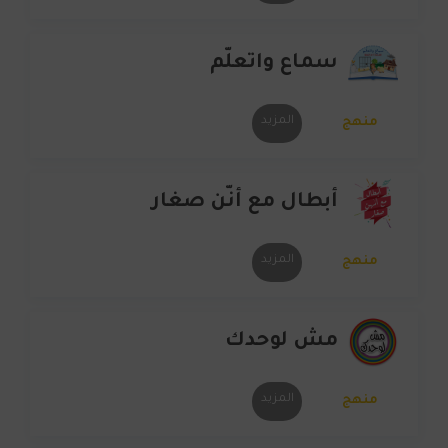
سماع واتعلّم
المزيد
منهج
أبطال مع أنّن صغار
المزيد
منهج
مش لوحدك
المزيد
منهج