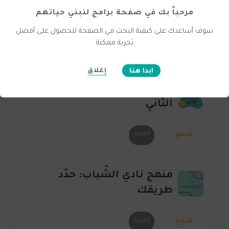
منهج مدرسة الأحد - القسم
مرحباً بك في صفحة برامج لنبني حياتهم
الأول
سوف أساعدك على كيفية البحث في الصفحة للحصول على أفضل
تجربة ممكنة
المزيد
منهج
ابدا هنا
إغلاق
منهج مدرسة الأحد - القسم
الثاني
المزيد
منهج
منهج نادي الشّباب: حدّد
طريقك
المزيد
منهج