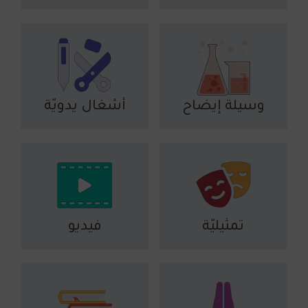
وسيلة إيضاح
أشغال يدويّة
تمثيليّة
فيديو