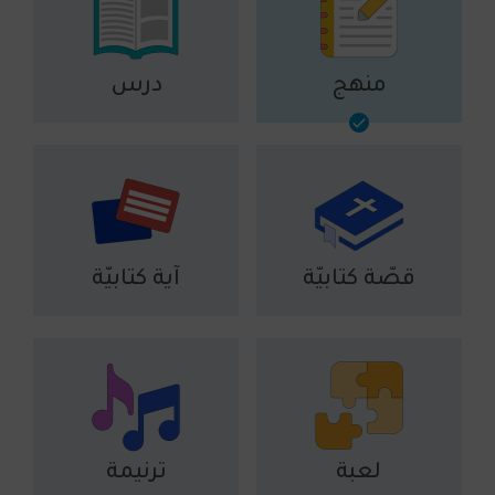
منهج
درس
قصّة كتابيّة
آية كتابيّة
لعبة
ترنيمة