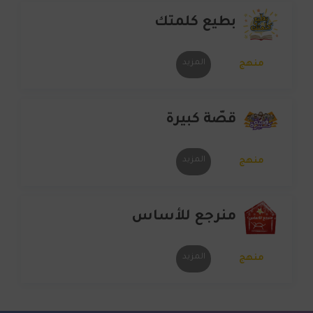
بطيع كلمتك
المزيد
منهج
قصّة كبيرة
المزيد
منهج
منرجع للأساس
المزيد
منهج